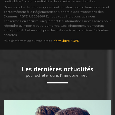
particulière à la confidentialité et la sécurité de vos données.
Dans le cadre de notre engagement constant pour la transparence et
conformément à la Réglementation Générale des Protections des
Données (RGPD UE 2016/679), nous vous indiquons que nous
conservons en sécurité, uniquement les informations nécessaires pour
répondre au mieux à votre demande. Ces informations demeurent
votre propriété et ne sont pas destinées à être transmises à d’autres
sociétés.
Plus d'information sur vos droits :
formulaire RGPD
Les dernières actualités
pour acheter dans l'immobilier neuf